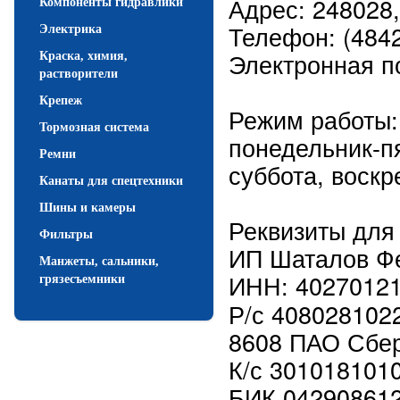
Адрес: 248028, 
Компоненты гидравлики
Телефон: (4842
Электрика
Электронная п
Краска, химия,
растворители
Крепеж
Режим работы:
Тормозная система
понедельник-пя
Ремни
суббота, воскр
Канаты для спецтехники
Шины и камеры
Реквизиты для
Фильтры
ИП Шаталов Фе
Манжеты, сальники,
ИНН: 4027012
грязесъемники
Р/с 408028102
8608 ПАО Сбер
К/с 301018101
БИК 04290861