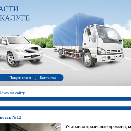
АСТИ
 КАЛУГЕ
и
Покупателям
Контакты
Поиск по сайту
вость №12
Учитывая кризисные времена, м