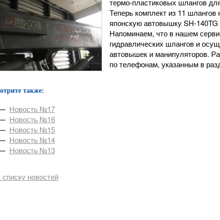
термо-пластиковых шлангов для
Теперь комплект из 11 шлангов
японскую автовышку SH-140TG с
Напоминаем, что в нашем серв
гидравлических шлангов и осущ
автовышек и манипуляторов. Ра
по телефонам, указанным в разд
отрите также:
—
Новость №17
—
Новость №16
—
Новость №15
—
Новость №14
—
Новость №13
К списку новостей