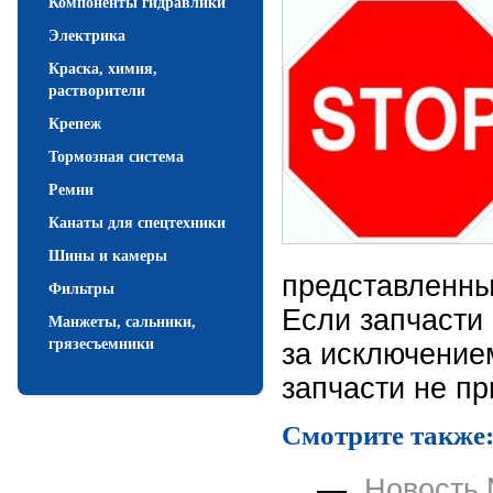
Компоненты гидравлики
Электрика
Краска, химия,
растворители
Крепеж
Тормозная система
Ремни
Канаты для спецтехники
Шины и камеры
представленны
Фильтры
Если запчасти 
Манжеты, сальники,
за исключением
грязесъемники
запчасти не пр
Смотрите также
—
Новость