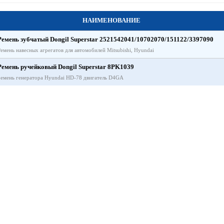
НАИМЕНОВАНИЕ
Ремень зубчатый Dongil Superstar 2521542041/10702070/151122/3397090
Ремень навесных агрегатов для автомобилей Mitsubishi, Hyundai
Ремень ручейковый Dongil Superstar 8PK1039
ремень генератора Hyundai HD-78 двигатель D4GA